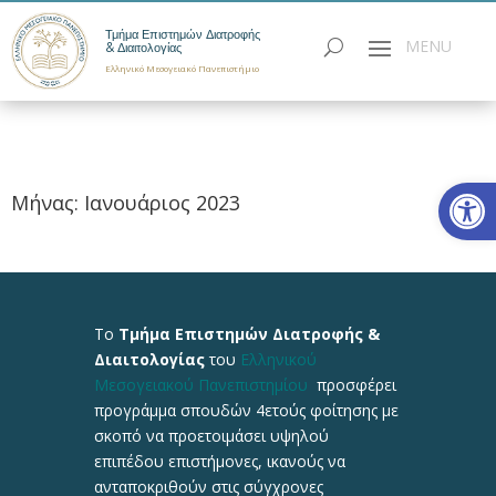
Τμήμα Επιστημών Διατροφής
& Διαιτολογίας
Ελληνικό Μεσογειακό Πανεπιστήμιο
Ανοίξτε
Μήνας: Ιανουάριος 2023
Το
Τμήμα Επιστημών Διατροφής &
Διαιτολογίας
του
Ελληνικού
Μεσογειακού Πανεπιστημίου
προσφέρει
προγράμμα σπουδών 4ετούς φοίτησης με
σκοπό να προετοιμάσει υψηλού
επιπέδου επιστήμονες, ικανούς να
ανταποκριθούν στις σύγχρονες