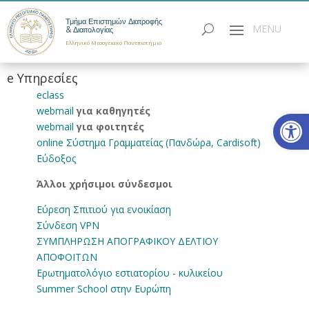
Τμήμα Επιστημών Διατροφής
& Διαιτολογίας
Ελληνικό Μεσογειακό Πανεπιστήμιο
e Υπηρεσίες
eclass
webmail
για καθηγητές
Ανοίξτε
webmail
για φοιτητές
online Σύστημα Γραμματείας (Πανδώρa, Cardisoft)
Εύδοξος
Άλλοι χρήσιμοι σύνδεσμοι
Εύρεση Σπιτιού για ενοικίαση
Σύνδεση VPN
ΣΥΜΠΛΗΡΩΣΗ ΑΠΟΓΡΑΦΙΚΟΥ ΔΕΛΤΙΟΥ
ΑΠΟΦΟΙΤΩΝ
Ερωτηματολόγιο εστιατορίου - κυλικείου
Summer School στην Ευρώπη