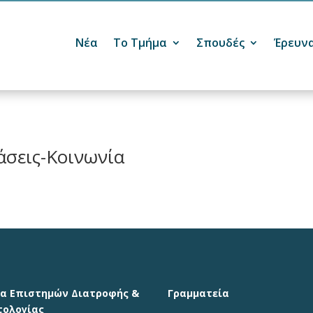
Νέα
Το Τμήμα
Σπουδές
Έρευν

άσεις-Κοινωνία
α Επιστημών Διατροφής &
Γραμματεία
τολογίας