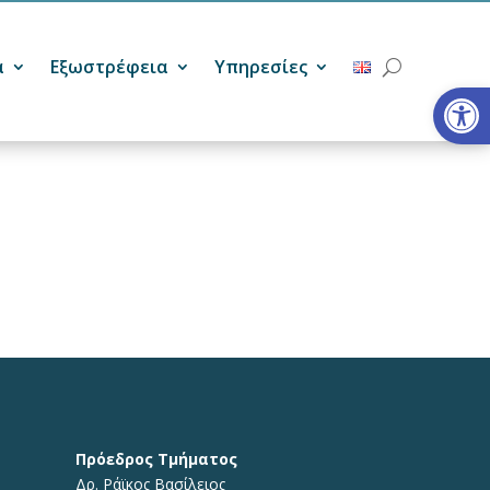
α
Εξωστρέφεια
Υπηρεσίες
Ανοίξτε
Πρόεδρος Τμήματος
Δρ. Ράϊκος Βασίλειος