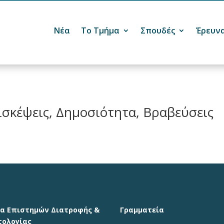
Νέα
Το Τμήμα
Σπουδές
Έρευν

ισκέψεις, Δημοσιότητα, Βραβεύσεις
α Επιστημών Διατροφής &
Γραμματεία
τολογίας