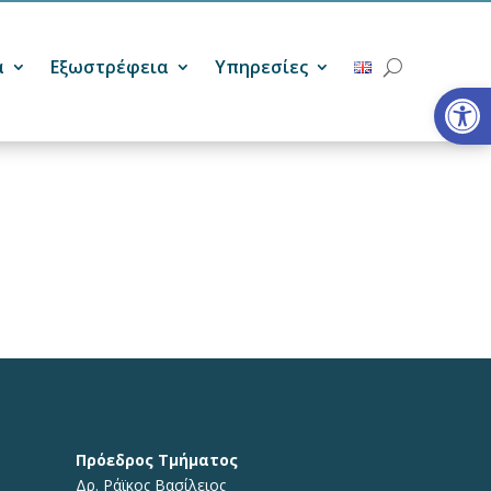
α
Εξωστρέφεια
Υπηρεσίες
Ανοίξτε
Πρόεδρος Τμήματος
Δρ. Ράϊκος Βασίλειος