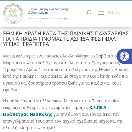
Τμήμα Επιστημών Διατροφής
& Διαιτολογίας
Ελληνικό Μεσογειακό Πανεπιστήμιο
ΕΘΝΙΚΗ ΔΡΑΣΗ ΚΑΤΑ ΤΗΣ ΠΑΙΔΙΚΗΣ ΠΑΧΥΣΑΡΚΙΑΣ
ΓΙΑ ΤΑ ΠΑΙΔΙΑ ΓΙΝΟΜΑΣΤΕ ΑΣΠΙΔΑ ΦΕΣΤΙΒΑΛ
ΥΓΕΙΑΣ ΙΕΡΑΠΕΤΡΑ
Ανοίξτε
Με τις καλύτερες εντυπώσεις ολοκληρώθηκε το Σάββατο στις 21
Μαρτίου το Φεστιβάλ Υγείας στα πλαίσια του Προγράμματος
“Τροφή για Δράση” το οποίο αποτελεί μέρος της Εθνικής Δράσης
κατά της Παιδικής Παχυσαρκίας με στόχο την υιοθέτηση ενός πιο
υγιεινού και δραστήριου τρόπου ζωής για τα παιδιά και τους
έφηβους.
Η ομάδα έργου του Ελληνικού Μεσογειακού Πανεπιστημίου
εκφράζει τις θερμές της ευχαριστίες προς το
Κ.Ε.ΠΕ.Α
Ιεράπετρας Νεάπολης
για την άψογη συνεργασία και τον
επαγγελματισμό τους από τον αρχικό σχεδιασμό μέχρι και την
ολοκλήρωση του Φεστιβάλ.