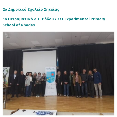
2
ο
Δημοτικό
Σχολείο
Σητείας
1
ο
Πειραματικό
Δ
.
Σ
.
Ρόδου
/ 1st Experimental Primary
School of Rhodes